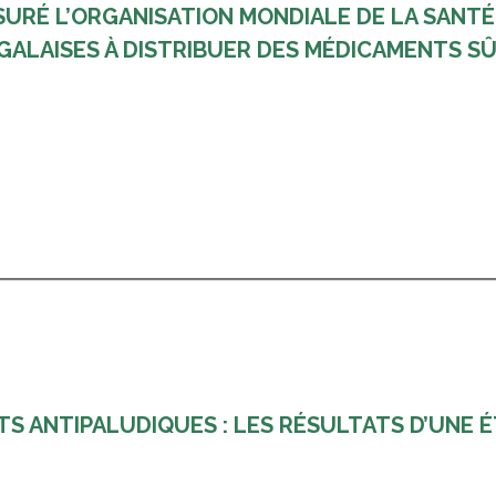
URÉ L’ORGANISATION MONDIALE DE LA SANTÉ 
ALAISES À DISTRIBUER DES MÉDICAMENTS SÛR
lite-et-de-la-disponibilite-des-medicaments-dans-son-territoire/
S ANTIPALUDIQUES : LES RÉSULTATS D’UNE É