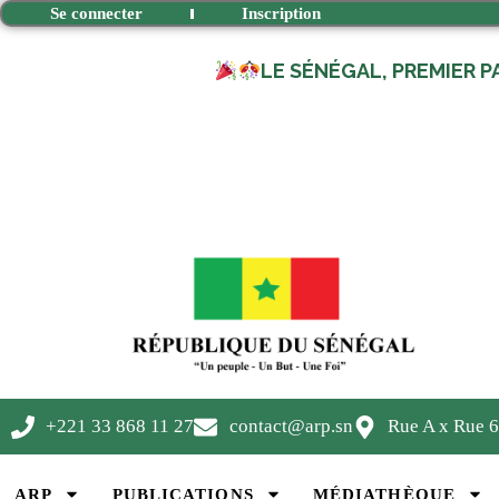
Se connecter
Inscription
LE SÉNÉGAL, PREMIER P
+221 33 868 11 27
contact@arp.sn
Rue A x Rue 6
ARP
PUBLICATIONS
MÉDIATHÈQUE