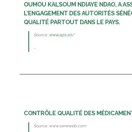
OUMOU KALSOUM NDIAYE NDAO, A ASS
L’ENGAGEMENT DES AUTORITÉS SÉNÉG
QUALITÉ PARTOUT DANS LE PAYS.
Source:
www.aps.sn/
https://aps.sn/le-senegal-assure-loms-de-la-qua
CONTRÔLE QUALITÉ DES MÉDICAMENT
Source: www.seneweb.com