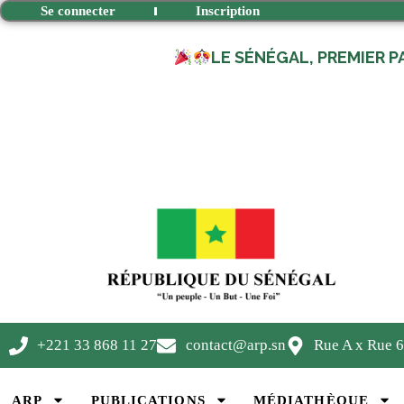
Se connecter
Inscription
LE SÉNÉGAL, PREMIER P
+221 33 868 11 27
contact@arp.sn
Rue A x Rue 6
ARP
PUBLICATIONS
MÉDIATHÈQUE