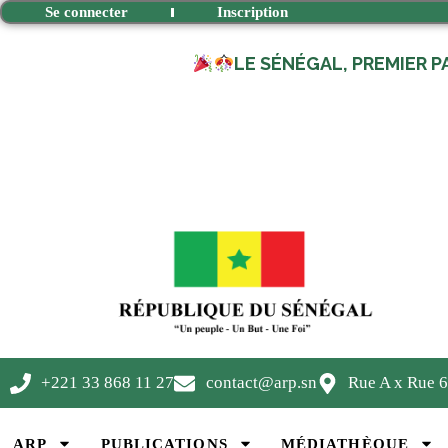
Se connecter
Inscription
LE SÉNÉGAL, PREMIER P
+221 33 868 11 27
contact@arp.sn
Rue A x Rue 6
ARP
PUBLICATIONS
MÉDIATHÈQUE