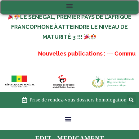
LE SÉNÉGAL, PREMIER PAYS DE L’AFRIQUE
FRANCOPHONE À ATTEINDRE LE NIVEAU DE
MATURITÉ 3 !!!
Nouvelles publications :
---
Communiqu
Prise de rendez-vous dossiers homologation
EDIT MEDICAMENT