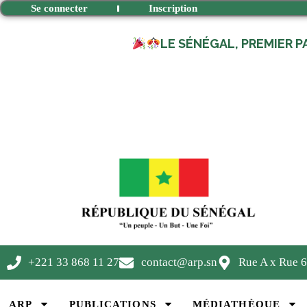
Se connecter
Inscription
LE SÉNÉGAL, PREMIER P
+221 33 868 11 27
contact@arp.sn
Rue A x Rue 6
ARP
PUBLICATIONS
MÉDIATHÈQUE